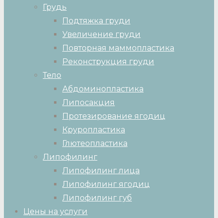
Грудь
Подтяжка груди
Увеличение груди
Повторная маммопластика
Реконструкция груди
Тело
Абдоминопластика
Липосакция
Протезирование ягодиц
Круропластика
Глютеопластика
Липофилинг
Липофилинг лица
Липофилинг ягодиц
Липофилинг губ
Цены на услуги