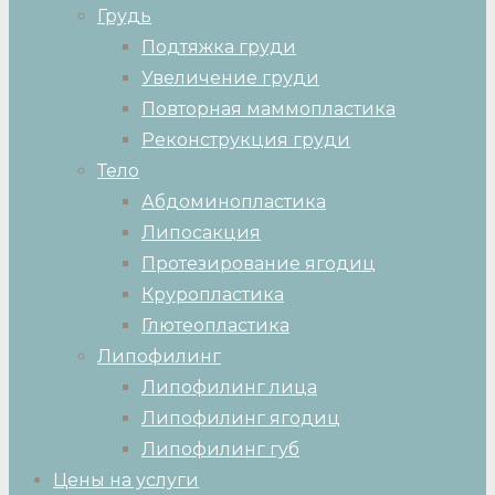
Грудь
Подтяжка груди
Увеличение груди
Повторная маммопластика
Реконструкция груди
Тело
Абдоминопластика
Липосакция
Протезирование ягодиц
Круропластика
Глютеопластика
Липофилинг
Липофилинг лица
Липофилинг ягодиц
Липофилинг губ
Цены на услуги