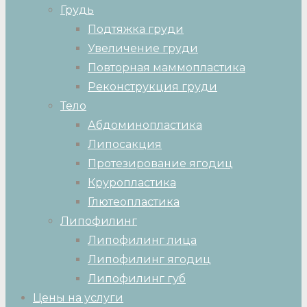
Грудь
Подтяжка груди
Увеличение груди
Повторная маммопластика
Реконструкция груди
Тело
Абдоминопластика
Липосакция
Протезирование ягодиц
Круропластика
Глютеопластика
Липофилинг
Липофилинг лица
Липофилинг ягодиц
Липофилинг губ
Цены на услуги