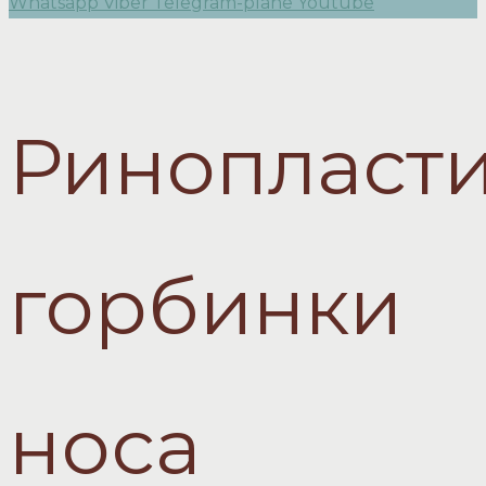
Whatsapp
Viber
Telegram-plane
Youtube
Ринопласт
горбинки
носа