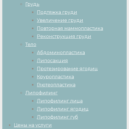
Грудь
Подтяжка груди
Увеличение груди
Повторная маммопластика
Реконструкция груди
Тело
Абдоминопластика
Липосакция
Протезирование ягодиц
Круропластика
Глютеопластика
Липофилинг
Липофилинг лица
Липофилинг ягодиц
Липофилинг губ
Цены на услуги