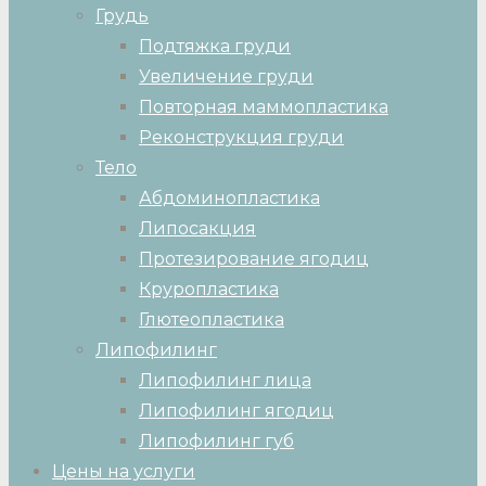
Грудь
Подтяжка груди
Увеличение груди
Повторная маммопластика
Реконструкция груди
Тело
Абдоминопластика
Липосакция
Протезирование ягодиц
Круропластика
Глютеопластика
Липофилинг
Липофилинг лица
Липофилинг ягодиц
Липофилинг губ
Цены на услуги