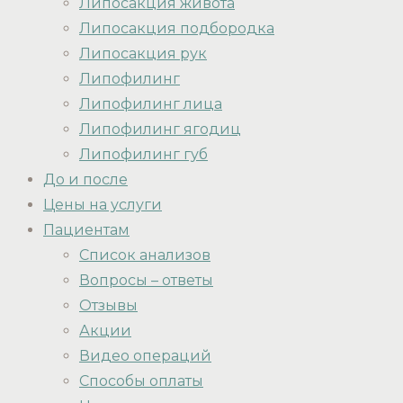
Липосакция живота
Липосакция подбородка
Липосакция рук
Липофилинг
Липофилинг лица
Липофилинг ягодиц
Липофилинг губ
До и после
Цены на услуги
Пациентам
Список анализов
Вопросы – ответы
Отзывы
Акции
Видео операций
Способы оплаты