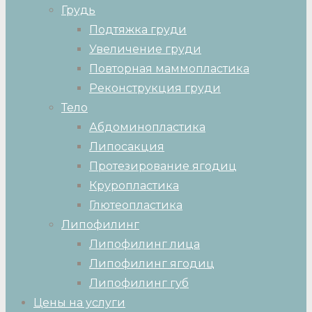
Грудь
Подтяжка груди
Увеличение груди
Повторная маммопластика
Реконструкция груди
Тело
Абдоминопластика
Липосакция
Протезирование ягодиц
Круропластика
Глютеопластика
Липофилинг
Липофилинг лица
Липофилинг ягодиц
Липофилинг губ
Цены на услуги