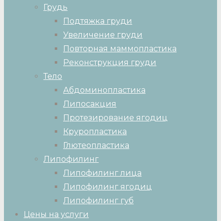
Грудь
Подтяжка груди
Увеличение груди
Повторная маммопластика
Реконструкция груди
Тело
Абдоминопластика
Липосакция
Протезирование ягодиц
Круропластика
Глютеопластика
Липофилинг
Липофилинг лица
Липофилинг ягодиц
Липофилинг губ
Цены на услуги