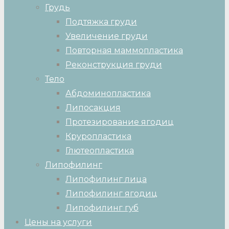
Грудь
Подтяжка груди
Увеличение груди
Повторная маммопластика
Реконструкция груди
Тело
Абдоминопластика
Липосакция
Протезирование ягодиц
Круропластика
Глютеопластика
Липофилинг
Липофилинг лица
Липофилинг ягодиц
Липофилинг губ
Цены на услуги