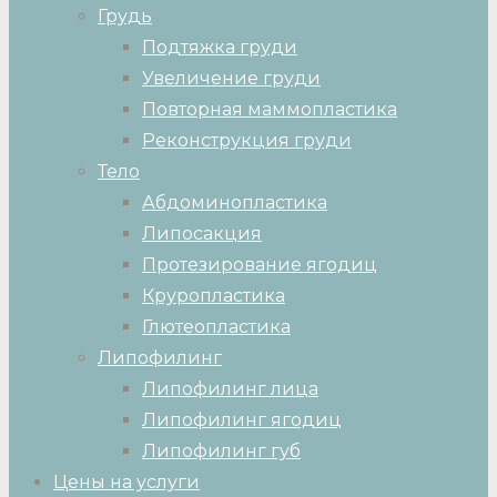
Грудь
Подтяжка груди
Увеличение груди
Повторная маммопластика
Реконструкция груди
Тело
Абдоминопластика
Липосакция
Протезирование ягодиц
Круропластика
Глютеопластика
Липофилинг
Липофилинг лица
Липофилинг ягодиц
Липофилинг губ
Цены на услуги