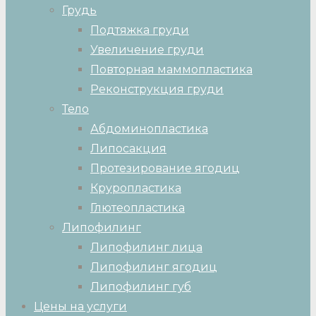
Грудь
Подтяжка груди
Увеличение груди
Повторная маммопластика
Реконструкция груди
Тело
Абдоминопластика
Липосакция
Протезирование ягодиц
Круропластика
Глютеопластика
Липофилинг
Липофилинг лица
Липофилинг ягодиц
Липофилинг губ
Цены на услуги