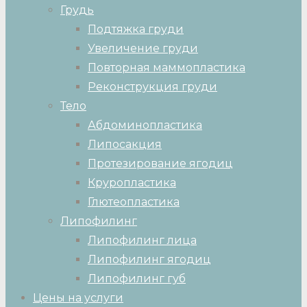
Грудь
Подтяжка груди
Увеличение груди
Повторная маммопластика
Реконструкция груди
Тело
Абдоминопластика
Липосакция
Протезирование ягодиц
Круропластика
Глютеопластика
Липофилинг
Липофилинг лица
Липофилинг ягодиц
Липофилинг губ
Цены на услуги