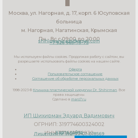
Москва, ул. Нагорная, д. 17, корп. 6 Юсуповская
больница
м. Нагорная, Нагатинская, Крымская
Пн - Вс с 09:00 до 20:00
shihirmanleads@gmail.com
+7 926 965-79-73
Мы используем файлы cookies. Продолжая работу с сайтом, вы
разрешаете использовать файлы cookies на нашем сайте.
Оферта
Пользовательское соглашение
Соглашение об обработке персональных данных
1998-2023 ©
Клиника пластической хирургии Dr. Shihirman
. Все
права защищены.
Сделано в
mars7.ru
ИП Шихирман Эдуард Вадимович
ОГРНИП: 319774600324002
Карта сайта
ИНН: 771601832930
Лицензия № ЛО-77-01-018569