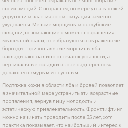
человек способен выражать все многообразие
своих эмоций. С возрастом, по мере утраты кожей
упругости и эластичности, ситуация заметно
ухудшается. Мелкие морщины и неглубокие
складки, возникающие в момент сокращения
мышечной ткани, преобразуются в выраженные
борозды. Горизонтальные морщины лба
накладывают на лицо отпечаток усталости, а
вертикальные складки в зоне надпереносья
делают его хмурым и грустным.
Подтяжка кожи в области лба и бровей позволяет
в значительной мере устранить эти возрастные
проявления, вернув лицу молодость и
эстетическую привлекательность. Фронтлифтинг
можно начинать проводить после 35 лет, хотя
практика показывает, что наибольший интерес к