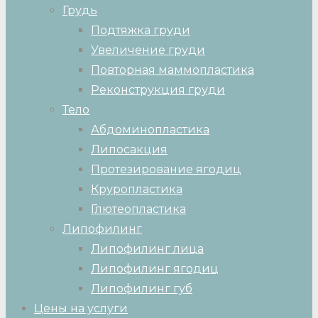
Грудь
Подтяжка груди
Увеличение груди
Повторная маммопластика
Реконструкция груди
Тело
Абдоминопластика
Липосакция
Протезирование ягодиц
Круропластика
Глютеопластика
Липофилинг
Липофилинг лица
Липофилинг ягодиц
Липофилинг губ
Цены на услуги