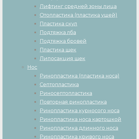
Лифтинг средней зоны лица
Отопластика (пластика ушей)
Пластика скул
Подтяжка лба
Подтяжка бровей
Пластика щек
Липосакция щек
Нос
Ринопластика (пластика носа)
Септопластика
Риносептопластика
Повторная ринопластика
Ринопластика курносого носа
Ринопластика носа картошкой
Ринопластика длинного носа
Ринопластика кривого носа