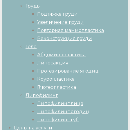
Грудь
Подтяжка груди
Увеличение груди
Повторная маммопластика
Реконструкция груди
Тело
Абдоминопластика
Липосакция
Протезирование ягодиц
Круропластика
Глютеопластика
Липофилинг
Липофилинг лица
Липофилинг ягодиц
Липофилинг губ
Цены на услуги