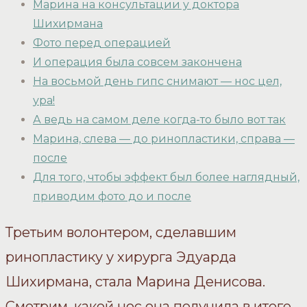
Марина на консультации у доктора
Шихирмана
Фото перед операцией
И операция была совсем закончена
На восьмой день гипс снимают — нос цел,
ура!
А ведь на самом деле когда-то было вот так
Марина, слева — до ринопластики, справа —
после
Для того, чтобы эффект был более наглядный,
приводим фото до и после
Третьим волонтером, сделавшим
ринопластику у хирурга Эдуарда
Шихирмана, стала Марина Денисова.
Смотрим, какой нос она получила в итоге.