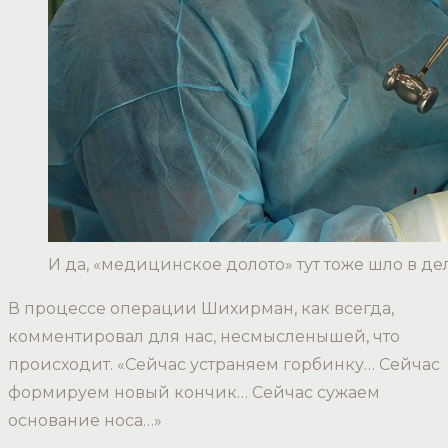
И да, «медицинское долото» тут тоже шло в де
В процессе операции Шихирман, как всегда,
комментировал для нас, несмысленышей, что
происходит. «Сейчас устраняем горбинку… Сейчас
формируем новый кончик… Сейчас сужаем
основание носа…»