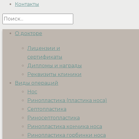
Контакты
О докторе
Лицензии и
сертификаты
Дипломы и награды
Реквизиты клиники
Виды операций
Нос
Ринопластика (пластика носа)
Септопластика
Риносептопластика
Ринопластика кончика носа
Ринопластика горбинки носа