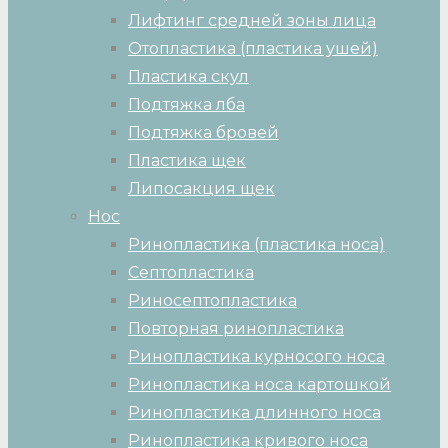
Лифтинг средней зоны лица
Отопластика (пластика ушей)
Пластика скул
Подтяжка лба
Подтяжка бровей
Пластика щек
Липосакция щек
Нос
Ринопластика (пластика носа)
Септопластика
Риносептопластика
Повторная ринопластика
Ринопластика курносого носа
Ринопластика носа картошкой
Ринопластика длинного носа
Ринопластика кривого носа