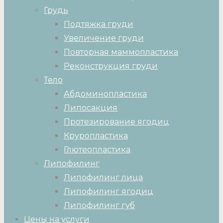
Грудь
Подтяжка груди
Увеличение груди
Повторная маммопластика
Реконструкция груди
Тело
Абдоминопластика
Липосакция
Протезирование ягодиц
Круропластика
Глютеопластика
Липофилинг
Липофилинг лица
Липофилинг ягодиц
Липофилинг губ
Цены на услуги