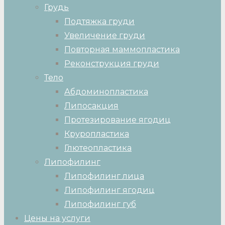
Грудь
Подтяжка груди
Увеличение груди
Повторная маммопластика
Реконструкция груди
Тело
Абдоминопластика
Липосакция
Протезирование ягодиц
Круропластика
Глютеопластика
Липофилинг
Липофилинг лица
Липофилинг ягодиц
Липофилинг губ
Цены на услуги