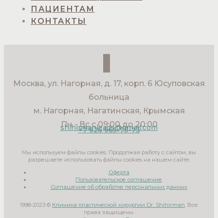
ПАЦИЕНТАМ
КОНТАКТЫ
Москва, ул. Нагорная, д. 17, корп. 6 Юсуповская
больница
м. Нагорная, Нагатинская, Крымская
Пн - Вс с 09:00 до 20:00
shihirmanleads@gmail.com
+7 926 965-79-73
Мы используем файлы cookies. Продолжая работу с сайтом, вы
разрешаете использовать файлы cookies на нашем сайте.
Оферта
Пользовательское соглашение
Соглашение об обработке персональных данных
1998-2023 ©
Клиника пластической хирургии Dr. Shihirman
. Все
права защищены.