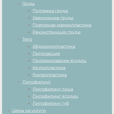
Грудь
Подтяжка груди
Увеличение груди
Повторная маммопластика
Реконструкция груди
Тело
Абдоминопластика
Липосакция
Протезирование ягодиц
Круропластика
Глютеопластика
Липофилинг
Липофилинг лица
Липофилинг ягодиц
Липофилинг губ
Цены на услуги