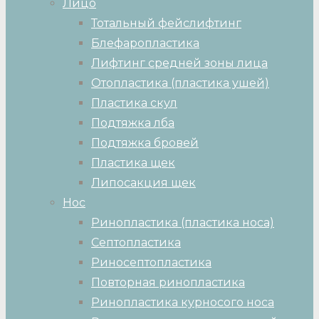
Лицо
Тотальный фейслифтинг
Блефаропластика
Лифтинг средней зоны лица
Отопластика (пластика ушей)
Пластика скул
Подтяжка лба
Подтяжка бровей
Пластика щек
Липосакция щек
Нос
Ринопластика (пластика носа)
Септопластика
Риносептопластика
Повторная ринопластика
Ринопластика курносого носа