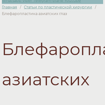
Whatsapp
Viber
Telegram-plane
Youtube
Главная
/
Статьи по пластической хирургии
/
Блефаропластика азиатских глаз
Блефаропл
азиатских