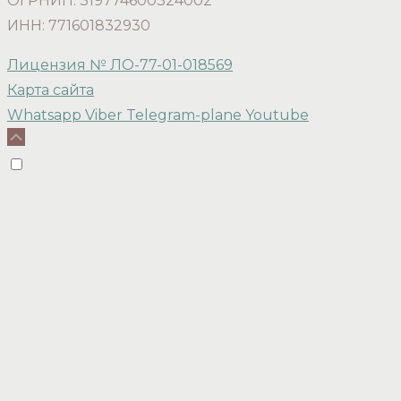
ОГРНИП: 319774600324002
ИНН: 771601832930
Лицензия № ЛО-77-01-018569
Карта сайта
Whatsapp
Viber
Telegram-plane
Youtube
Scroll
Up