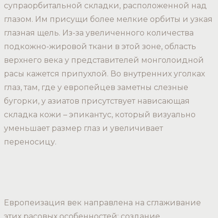
супраорбитальной складки, расположенной над
глазом. Им присущи более мелкие орбиты и узкая
глазная щель. Из-за увеличенного количества
подкожно-жировой ткани в этой зоне, область
верхнего века у представителей монголоидной
расы кажется припухлой. Во внутренних уголках
глаз, там, где у европейцев заметны слезные
бугорки, у азиатов присутствует нависающая
складка кожи – эпикантус, который визуально
уменьшает размер глаз и увеличивает
переносицу.
Европеизация век направлена на сглаживание
этих расовых особенностей: создание