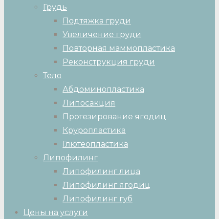
Грудь
Подтяжка груди
Увеличение груди
Повторная маммопластика
Реконструкция груди
Тело
Абдоминопластика
Липосакция
Протезирование ягодиц
Круропластика
Глютеопластика
Липофилинг
Липофилинг лица
Липофилинг ягодиц
Липофилинг губ
Цены на услуги